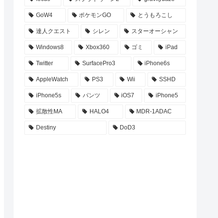
GoW4
ポケモンGO
とうもろこし
達人クエスト
シレン
スターオーシャン
Windows8
Xbox360
ゴミ
iPad
Twitter
SurfacePro3
iPhone6s
AppleWatch
PS3
Wii
SSHD
iPhone5s
パンツ
iOS7
iPhone5
拡散性MA
HALO4
MDR-1ADAC
Destiny
DoD3