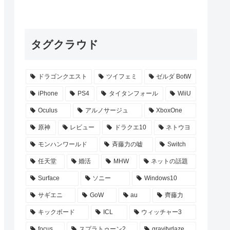
タグクラウド
ドラゴンクエスト
ツイフェミ
ゼルダ BotW
iPhone
PS4
タイタンフォール
WiiU
Oculus
アルノサージュ
XboxOne
原神
レビュー
ドラクエ10
ネトウヨ
モンハンワールド
斉藤力の嘘
Switch
任天堂
婚活
MHW
ネットの話題
Surface
ソニー
Windows10
サギエニ
GoW
au
齊藤力
キックボード
ICL
ウィッチャー3
focus
スプラトゥーン2
gravitydaze