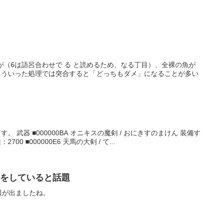
が（6は語呂合わせで る と読めるため、なる丁目）、全裸の魚が
こういった処理では突合すると「どっちもダメ」になることが多い
武器 ■000000BA オニキスの魔剣 / おにきすのまけん 装備す
0 ■000000E6 天馬の大剣 / て...
応をしていると話題
報が出ましたね。