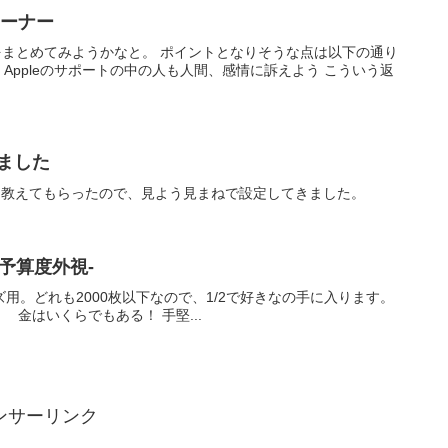
コーナー
まとめてみようかなと。 ポイントとなりそうな点は以下の通り
置 Appleのサポートの中の人も人間、感情に訴えよう こういう返
ました
」と教えてもらったので、見よう見まねで設定してきました。
予算度外視-
シリーズ用。どれも2000枚以下なので、1/2で好きなの手に入ります。
用。 金はいくらでもある！ 手堅...
ンサーリンク