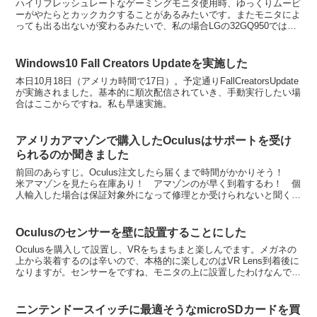
ハイリフレッシュレートなゲーミングモニタ使用時、ゆっくりムービ
ーがやたらとカックカクすることがあるみたいです。またモニタによ
っても出る出ないが変わるみたいで、私の場合LGの32GQ950では発
生せず、ASUSのPG32UQXでは発生しました...
Windows10 Fall Creators Updateを実施した
本日10月18日（アメリカ時間で17日）。予定通りFallCreatorsUpdate
が実施されました。基本的に順次配信されていき、手動実行したい場
合はここからですね。私も早速実施。
アメリカアマゾンで購入したOculusはサポートを受け
られるのか聞きました
前回のあらすじ。Oculus注文したら届くまで時間がかかりそう！
米アマゾンを見たら在庫あり！ アマゾンのが早く到着するわ！ 個
人輸入した場合は保証対象外になって修理とか受けられないと聞くけ
ど！ 実際のところどうなの！ 対象外になるって口コ...
Oculusのセンサーを壁に設置することにした
Oculusを購入して設置し、VRをちまちまと楽しんでます。メガネの
上から装着するのは辛いので、本格的に楽しむのはVR Lens到着後に
なりますが。センサーをですね、モニタの上に設置したわけなんです
けども。モニタの両端に置いてみたら「近い」...
ニンテンドースイッチに最適そうなmicroSDカードを買