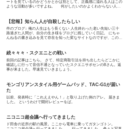
ートを見ているのかどうかとかは別として、正義感に溢れる人はこの
ような活動が多いですよね。 何がしたいのかよくわからない人の
例。某掲示板で「強敵は3.3前期と明言されてない...
【悲報】知らん人が自殺したらしい
件のブログ↓ 俺の人生はもう長くない 人生終わった老い先短い三十
路過ぎた人間が、自分の生き様をブログに残していく日記。 にちゃ
んねるの書き込みを見て存在を知った変なサイトなのですが、このブ
ログの人、なぜか私のせいで自殺したらしいです。いらな...
続々々々・スクエニとの戦い
前回の記事はこちら。 さて、特定商取引法を持ち出したらどこかに
確認しに行って音信不通となっていたスクエニサポセンのBさん。返
事が来ました。早速見ていきましょう。
モンゴリアンスタイル用ゲームパッド、TAC-G1が届い
た
以前、発表時に「これええやん！」と取り上げた例のアレ。 届きま
した。 というわけで開封レビューをば。
ニコニコ超会議へ行ってきました
ド田舎の近所の駅の風景。ここから電車に乗ってガタンゴトン。
ニコニコ超会議へ行ってきました。 行ってきました。 色々と写真