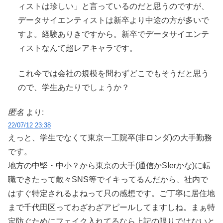
ィストは珍しい」と言っているのだと思うのですが、
データサイエンティストは新卒より中途の方が多いで
すよ。経験ありきですから。新卒でデータサイエンテ
ィストなんて超レアキャラです。
これ今では会社の規模を問わずどこでもそうだと思う
ので、学生あたりでしょうか？
匿名
より:
22/07/12 23:38
えっと、学生でなくて東京一工院卒(非ロンダ)の大手勤務
です。
地方の中堅・中小？から東京の大手(通信かSIerかな)に転
職できたって散々SNS等でイキってるんだから、社内で
はすぐ特定されるよねって只の感想です。ご丁寧に居住地
まで千代田区ってわざわざアピールしてますしね。まぁ特
定防ぐためにフェイク入れてるなら上記の限りではないと