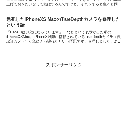
上げておきたいなって気はするんですけど、それをすると色々と問題
が起こりそうなので自粛しておきます。 た...
急死したiPhoneXS MaxのTrueDepthカメラを修理した
という話
「FaceIDは無効になっています」 などという表示が出た私の
iPhoneXSMax。iPhoneX以降に搭載されているTrueDepthカメラ（顔
認証カメラ）が急にぶっ壊れたという問題です。修理しました。あ、
壊れたって話の記事はこっち。
スポンサーリンク