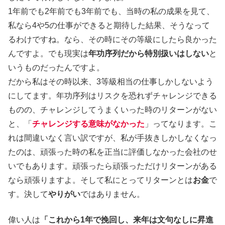
1年前でも2年前でも3年前でも、当時の私の成果を見て、
私なら4や5の仕事ができると期待した結果、そうなって
るわけですね。なら、その時にその等級にしたら良かった
んですよ。でも現実は
年功序列だから特別扱いはしない
と
いうものだったんですよ。
だから私はその時以来、3等級相当の仕事しかしないよう
にしてます。年功序列はリスクを恐れずチャレンジできる
ものの、チャレンジしてうまくいった時のリターンがない
と、「
チャレンジする意味がなかった
」ってなります。こ
れは間違いなく言い訳ですが、私が手抜きしかしなくなっ
たのは、頑張った時の私を正当に評価しなかった会社のせ
いでもあります。頑張ったら頑張っただけリターンがある
なら頑張りますよ。そして私にとってリターンとは
お金
で
す。決して
やりがい
ではありません。
偉い人は
「これから1年で挽回し、来年は文句なしに昇進