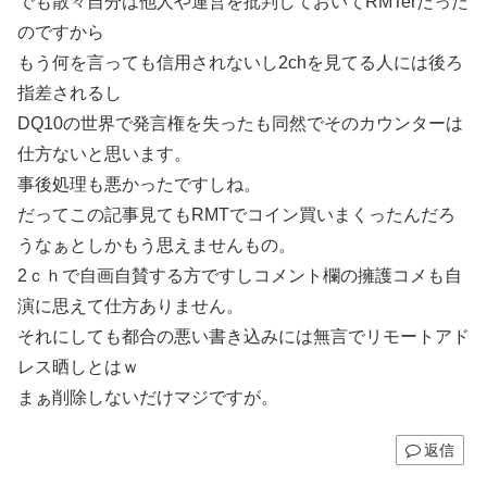
でも散々自分は他人や運営を批判しておいてRMTerだった
のですから
もう何を言っても信用されないし2chを見てる人には後ろ
指差されるし
DQ10の世界で発言権を失ったも同然でそのカウンターは
仕方ないと思います。
事後処理も悪かったですしね。
だってこの記事見てもRMTでコイン買いまくったんだろ
うなぁとしかもう思えませんもの。
2ｃｈで自画自賛する方ですしコメント欄の擁護コメも自
演に思えて仕方ありません。
それにしても都合の悪い書き込みには無言でリモートアド
レス晒しとはｗ
まぁ削除しないだけマジですが。
返信