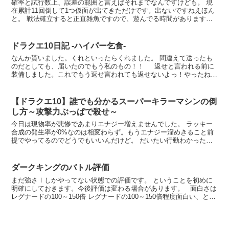
確率と試行数上、誤差の範囲と言えばそれまでなんですけども。 現
在累計11回倒して1つ仮面が出てきただけです。出ないですねえほん
と。 戦法確立すると正直雑魚ですので、遊んでる時間があります。
遊んでても10分以内には倒せる感じ。 パニパニ...
ドラクエ10日記 -ハイパー乞食-
なんか貰いました。くれといったらくれました。 間違えて送ったも
のだとしても、届いたのでもう私のもの！！ 返せと言われる前に
装備しました。これでもう返せ言われても返せないよっ！やったね！
魔法戦士装備を整えて大変な出費となったので、し...
【ドラクエ10】誰でも分かるスーパーキラーマシンの倒
し方～攻撃力ぶっぱで殺せ～
今日は現物率が悲惨であまりエナジー増えませんでした。 ラッキー
合成の発生率が0%なのは相変わらず。もうエナジー溜めきること前
提でやってるのでどうでもいいんだけど。 だいたい行動わかったの
で、たぶんこうすりゃいいよ！っていうのをテキトーに。 ...
ダークキングのバトル評価
まだ強さⅠしかやってない状態での評価です。 ということを初めに
明確にしておきます。今後評価は変わる場合があります。 面白さは
レグナードの100～150倍 レグナードの100～150倍程度面白い、と見
ていいでしょうね。 ちなみにレグナード...