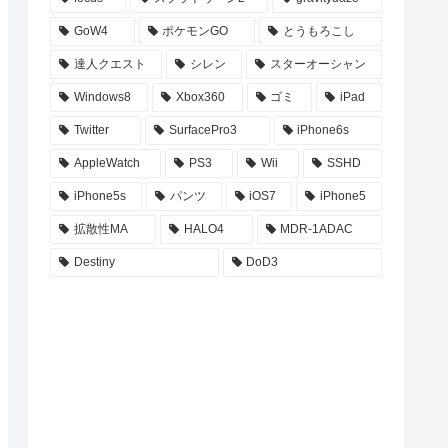
GoW4
ポケモンGO
とうもろこし
達人クエスト
シレン
スターオーシャン
Windows8
Xbox360
ゴミ
iPad
Twitter
SurfacePro3
iPhone6s
AppleWatch
PS3
Wii
SSHD
iPhone5s
パンツ
iOS7
iPhone5
拡散性MA
HALO4
MDR-1ADAC
Destiny
DoD3