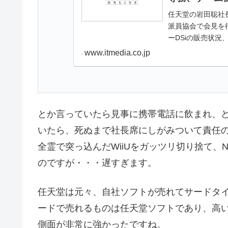
任天堂の岩田聡社
派員協会で会見を
ーDSiの販売状況、『
施されるニンテンドー
www.itmedia.co.jp
とか言っていたら見事に携帯電話に飲まれ、
いたら、死ぬまで社長席にしがみついて責任
全霊で突っ込んだWiiUをガッツリ切り捨て
のですが・・・遅すぎます。
任天堂は元々、自社ソフトが売れてサードタ
ードで売れるものは任天堂ソフトであり、高い
側面が非常に強かったですね。