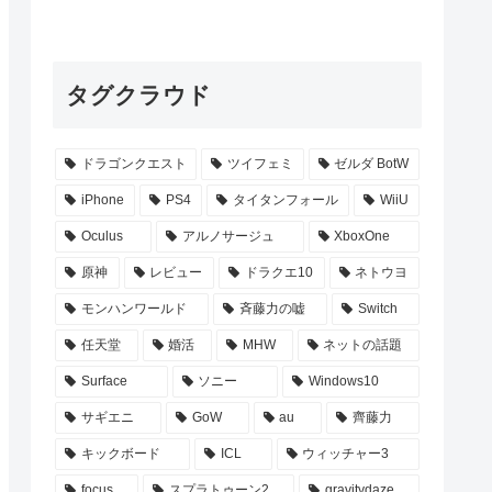
タグクラウド
ドラゴンクエスト
ツイフェミ
ゼルダ BotW
iPhone
PS4
タイタンフォール
WiiU
Oculus
アルノサージュ
XboxOne
原神
レビュー
ドラクエ10
ネトウヨ
モンハンワールド
斉藤力の嘘
Switch
任天堂
婚活
MHW
ネットの話題
Surface
ソニー
Windows10
サギエニ
GoW
au
齊藤力
キックボード
ICL
ウィッチャー3
focus
スプラトゥーン2
gravitydaze