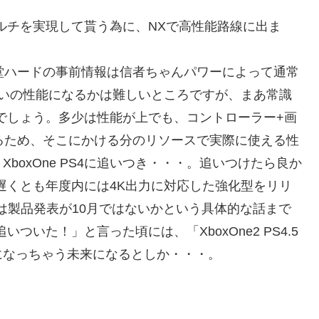
のマルチを実現して貰う為に、NXで高性能路線に出ま
天堂ハードの事前情報は信者ちゃんパワーによって通常
らいの性能になるかは難しいところですが、まあ常識
世代でしょう。多少は性能が上でも、コントローラー+画
いるため、そこにかける分のリソースで実際に使える性
boxOne PS4に追いつき・・・。追いつけたら良か
内、遅くとも年度内には4K出力に対応した強化型をリリ
称)は製品発表が10月ではないかという具体的な話まで
追いついた！」と言った頃には、「XboxOne2 PS4.5
になっちゃう未来になるとしか・・・。