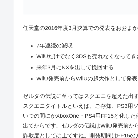
任天堂の2016年度3月決算での発表をおおま
7年連続の減収
WiiUだけでなく3DSも売れなくなってき
来年3月にNXを出して挽回する
WiiU発売前からWiiUの超大作として
ゼルダの伝説に至ってはスクエニを超えた出
スクエニタイトルといえば、ご存知、PS3用ソ
いつの間にかXboxOne・PS4用FF15と
出てからです。ゼルダの伝説はWiiU発売前
詐欺度としては上ですね。開発期間はFF15