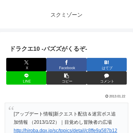
スクミゾーン
ドラクエ10 -バズズがくるぞ-
X
Facebook
はてブ
LINE
コピー
コメント
2013.01.22
[アップデート情報]新クエスト配信＆迷宮ボス追
加情報 （2013/1/22）｜目覚めし冒険者の広場
http://hiroba.dqx.jp/sc/topics/detail/c8ffe9a587b12