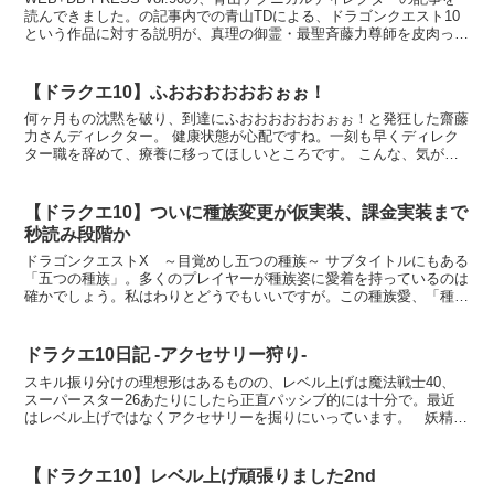
読んできました。の記事内での青山TDによる、ドラゴンクエスト10
という作品に対する説明が、真理の御霊・最聖斉藤力尊師を皮肉って
るような内容なので軽くご紹介します。基...
【ドラクエ10】ふおおおおおおぉぉ！
何ヶ月もの沈黙を破り、到達にふおおおおおおぉぉ！と発狂した齋藤
力さんディレクター。 健康状態が心配ですね。一刻も早くディレク
ター職を辞めて、療養に移ってほしいところです。 こんな、気が向
いた時に目についた提案にちょろっと答えるような”暇つぶ...
【ドラクエ10】ついに種族変更が仮実装、課金実装まで
秒読み段階か
ドラゴンクエストX ～目覚めし五つの種族～ サブタイトルにもある
「五つの種族」。多くのプレイヤーが種族姿に愛着を持っているのは
確かでしょう。私はわりとどうでもいいですが。この種族愛、「種族
を変更したい」という声にすら自らの愛着を押し付けて強...
ドラクエ10日記 -アクセサリー狩り-
スキル振り分けの理想形はあるものの、レベル上げは魔法戦士40、
スーパースター26あたりにしたら正直パッシブ的には十分で。最近
はレベル上げではなくアクセサリーを掘りにいっています。 妖精の
首飾り。HP MP 守備力2ずつ上昇、MP吸収ガー...
【ドラクエ10】レベル上げ頑張りました2nd