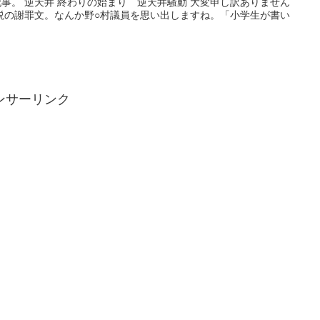
事。 逆天井 終わりの始まり 逆天井騒動 大変申し訳ありません
説の謝罪文。なんか野○村議員を思い出しますね。「小学生が書い
ンサーリンク