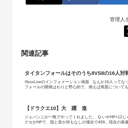
管理人
関連記事
タイタンフォールはそのうち8VS8の16人
XboxLiveのインフォメーション画面 なんか16人っ
フォールの開発はわりと野心的で、例えば画質についても現在の1408
【ドラクエ10】大 躍 進
ジェパンニが一晩でやってくれました。 Q:いやHP+12じ
クセがHPで、指と首が何もなしの場合で499。現在の装備だ