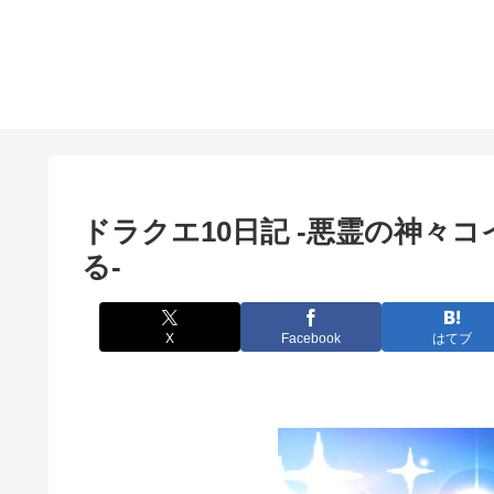
ドラクエ10日記 -悪霊の神々
る-
X
Facebook
はてブ