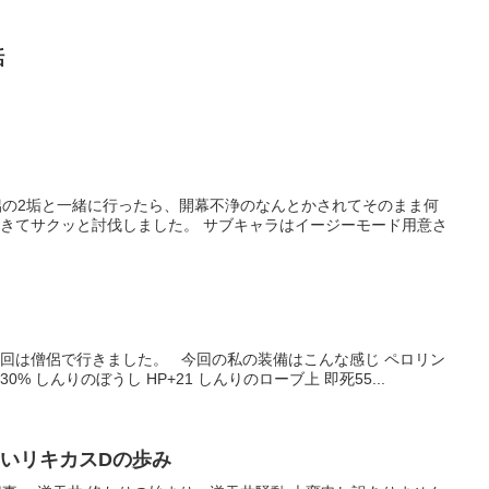
話
の2垢と一緒に行ったら、開幕不浄のなんとかされてそのまま何
きてサクッと討伐しました。 サブキャラはイージーモード用意さ
回は僧侶で行きました。 今回の私の装備はこんな感じ ペロリン
% しんりのぼうし HP+21 しんりのローブ上 即死55...
ないリキカスDの歩み