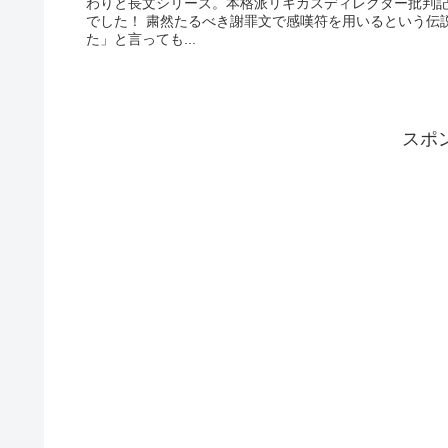
わりと長文シリーズ。本格派リキカスディレクター批判記
でした！ 粛然たるべき謝罪文で感嘆符を用いるという伝
た」と言っても...
スポ