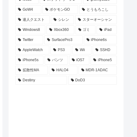
GoW4
ポケモンGO
とうもろこし
達人クエスト
シレン
スターオーシャン
Windows8
Xbox360
ゴミ
iPad
Twitter
SurfacePro3
iPhone6s
AppleWatch
PS3
Wii
SSHD
iPhone5s
パンツ
iOS7
iPhone5
拡散性MA
HALO4
MDR-1ADAC
Destiny
DoD3