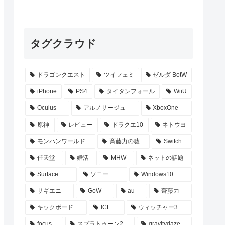
タグクラウド
ドラゴンクエスト
ツイフェミ
ゼルダ BotW
iPhone
PS4
タイタンフォール
WiiU
Oculus
アルノサージュ
XboxOne
原神
レビュー
ドラクエ10
ネトウヨ
モンハンワールド
斉藤力の嘘
Switch
任天堂
婚活
MHW
ネットの話題
Surface
ソニー
Windows10
サギエニ
GoW
au
齊藤力
キックボード
ICL
ウィッチャー3
focus
スプラトゥーン2
gravitydaze