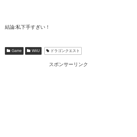
結論:私下手すぎい！
Game
WiiU
ドラゴンクエスト
スポンサーリンク