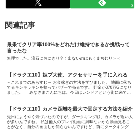
3
関連記事
最果てクリア率100%をどれだけ維持できるか挑戦って
言ったな
無理でした。流石におにぎり全く出ないのはもうまぢむり＞＜
【ドラクエ10】姫プ大使、アクセサリーを手に入れる
～これまでのあらすじ～ お金稼ぎの方法を学びました。 地面に落ち
てるキンキラキンを拾ってバザーで売るです。 貯金が370万Gになり
ました。 みなさまこんにちは。今日はレンドアという街に来てみ
ました。 レンドアにもモンスターも暮らして...
【ドラクエ10】カメラ距離を最大で固定する方法を紹介
先日にようやく気づいたのですが、ダークキング戦、カメラが近い人
が多いんですね。 私は他人のプレイ動画に興味ないから動画見るこ
とがなく、自分の画面しか知らないんですけど、前にダークキングⅣ
に一緒に行った人の動画を見て、ああ他の人ってカメラが近...