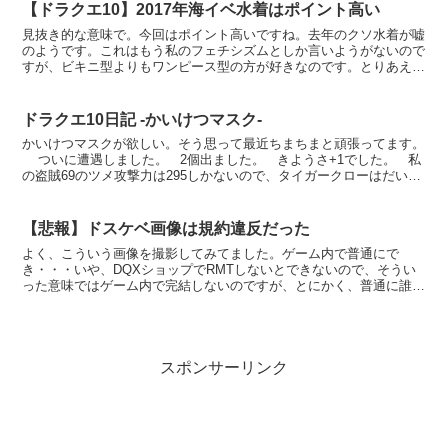
【ドラクエ10】2017年海イベ水着はポイント高い
見抜き的な意味で。今回はポイント高いですね。去年のクソ水着が嘘
のようです。これはもう私のフェチシズムとしか言いようがないので
すが、ビキニ型よりもワンピース型の方が好きなのです。とりあえず
初日なので2回使いました。性的な意味で。もうずっと日課...
ドラクエ10日記 -かいけつマスク-
かいけつマスクが欲しい。そう思って最近ちまちまと頑張ってます。
ついに遭遇しました。 2個出ました。 きようさ+1でした。 私
の盗賊69のツメ攻撃力は295しかないので、タイガークローはだいた
い300ダメージちょっとしか...
【悲報】ドスケベ画像は規約違反だった
よく、こういう画像を撮影してみてました。ゲーム内で普通にで
き・・・いや、DQXショップでRMTしないとできないので、そうい
った意味ではゲーム内で完結しないのですが、とにかく、普通に誰で
もできる正規のドレスアップです。改造で体下装備を外したり...
スポンサーリンク