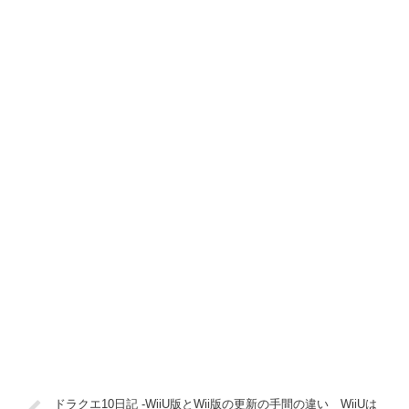
ドラクエ10日記 -WiiU版とWii版の更新の手間の違い WiiUは