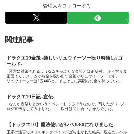
管理人をフォローする
3
関連記事
ドラクエ10金策 -楽しいリュウイーソー殴り時給1万ゴ
ールド-
運営に対策されるようなムチャぶりな金策とは正反対。 正々堂々真
正面よりシステムから金を吸い出す金策がリュウイーソーです。
リュウイーソーは1匹44Gと、そこそこに高額なお金を持っていま
す。 こいつをひたすら殴り殺し続けるだけのシ...
ドラクエ10日記 -宣伝-
なんか春祭りとかいうイベントしてるそうなので、写りたがり+ブ
ログ宣伝をしてみました。ここ以外は間に合いませんでした。
【ドラクエ10】魔法使いがレベル80になりました
王家の迷宮でメタルキングコインがばらまかれた結果、現在のレベル