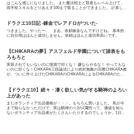
はこんな感じになりました。 また魔法戦士と賢者もレベル上げて、
両手杖スキルをとりあえず100まで取ることができました。 計算した
ところ、魔法戦士と賢者両方を63にすると、両手杖1...
ドラクエ10日記 -錬金でレアドロがついた-
つきました。やったー。 まあ、依頼錬金なんですけどね。 基本的
に自分用はほんと成功しません。依頼はほんと成功率高いです。
【CHIKARAの夢】アスフェルド学園について諸表をも
ろもろと
実装されてもいないのに憶測で叩くな！ 嫌ならやるな！ やってもな
いのに叩くな！CHIKARA三段論法により絶対無敵の宗教CHIKARA教
が、ついに作り上げたCHIKARAのCHIKARAによるCHIKARAのため
のサティアン、アスフェルド学...
【ドラクエ10】続々・凄く欲しい気がする騎神のよろい
上があった
またボランティア出品価格が・・・。もちろん買いました。 私が今
まで知らなかっただけで、実は騎神の☆2の2属性って、価値を知ら
ないボランティア出品者がたくさんいたりするのでしょうか。1日で
2つも出てくるとは尋常ではないですよ。 これで闇氷14...