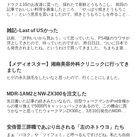
ドラクエ10のお友達に貰った、採れたて新鮮とうもろこし。 前回の
記事でおいしい料理を募集したところ、「やっぱり焼きとうもろこ
し！」という意見を貰いましたので、焼きとうもろこしを作ることに
しました。茹でコーンやコーンご飯という意見も頂いたので...
雑記–Last uf USかった
以前、「評判いいから買おう」って思っていたら、PS4版のウワサが
浮上してきたので、待っていたのですが。 昨日21日。ついに日本で
も発売されましたね。というわけで買ってきました。 ちまちま遊ん
でます。
【メディオスター】湘南美容外科クリニックに行ってき
ました
ヒゲの永久脱毛をしたいなと思ったので、行くことにしました。
MDR-1AM2とNW-ZX300を注文した
先日書いた記事の続きみたいなもの。旧型ウォークマンかiPod全種か
らの乗り換えで5000円キャッシュバックがあるので、この機会に買
うかなーと思ってたウォークマンZX300と、3月10日発売のMDR-
1AM2。注文しました。
安倍晋三辞職であぶり出される「左のネトウヨ」たち
まぁ「パヨク」や「ツイフェミ」と呼べるんですけどね。私たち自由