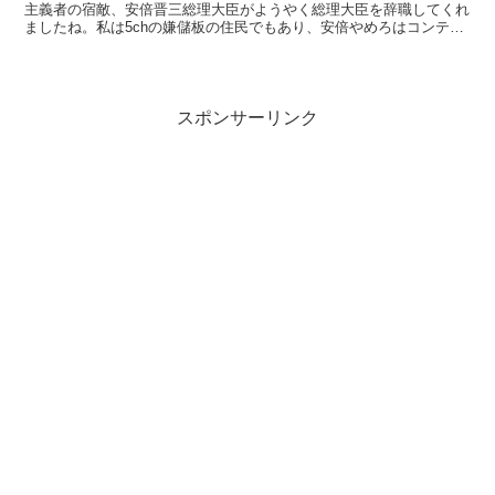
主義者の宿敵、安倍晋三総理大臣がようやく総理大臣を辞職してくれ
ましたね。私は5chの嫌儲板の住民でもあり、安倍やめろはコンテン
ツの一つと言えました。奴と戦って今の私があります。安...
スポンサーリンク