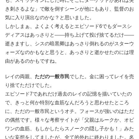
も、スイッチオンにした時にそこにターゲットがあれば突
き刺さるよな」で敵を倒すシーンが他にもあり、監督のお
気に入り演出なのかな？と思いました。
しかしまぁ、よくよく考えるとエピソード6でもダースシ
ディアスはあっさりと――持ち上げて投げ捨てるだけ――
逝きますし、シスの暗黒卿はあっさり倒れるのがスターウ
ォーズなのかもなと思うと、あっさりと逝かせたのには理
由があるのかもですね。
レイの両親、
ただの一般市民
でした。金に困ってレイを売
り捨てただけでした。
エピソード7であれだけ過去のレイの記憶を描いていたの
で、きっと何か特別な血筋なんだろうと思わせたところ
に、ただの一般市民というオチ。フォースが強いのはただ
の偶然です。様々な考察サイトが「父親はルークか、オビ
ワンの血筋、もしかしたらスノークの隠し子かも！」みた
いな妄想をしてましたが、全て的外れに終わりました。名