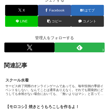
シェアする
X
Facebook
はてブ
LINE
コピー
コメント
管理人をフォローする
3
関連記事
スクール水着
サービス終了間際のオンラインゲームであっても、毎年恒例の季節イ
ベントをしない、なんてことは通常ありえなく。それでも開発的にど
うしても余裕がない場合においても、「無いよりはマシ」と言って再
演というリプレイをするのが、我らがりっきーディレクター...
【モロコシ】焼きとうもろこしを作るよ！