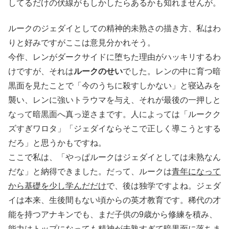
してるだけの伏線がもしかしたらあるかも知れませんが。
ルークのジェダイとしての精神的未熟さの描き方、私はわ
りと好みですがここは意見分かれそう。
今作、レンがダークサイドに堕ちた理由がハッキリするわ
けですが、それは
ルークのせい
でした。レンの中に育つ暗
黒面を見たことで「今のうちに殺すしかない」と寝込みを
襲い、レンに強いトラウマを与え、それが最後の一押しと
なって暗黒面へ真っ逆さまです。人によっては「ルークク
ズすぎワロタ」「ジェダイならそこで正しく導こうとする
だろ」と思うかもですね。
ここで私は、「やっぱルークはジェダイとしては未熟なん
だな」と納得できました。だって、ルークは
青年になって
から基礎を少し学んだだけ
で、後は独学ですよね。ジェダ
イは本来、生後間もない頃からの英才教育です。稀代の才
能を持つアナキンでも、まだ子供の9歳から修練を積み、
能力はトップになっても精神が未熟すぎて暗黒面に落ちま